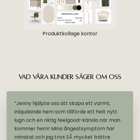
Produktkollage kontor
Vad våra kunder säger om oss
”Jenny hjälpte oss att skapa ett varmt,
inbjudande hem som tillförde ett helt nytt
lugn och en riktig feelgood-känsla när man
kommer hem! Mina ångestsymptom har
minskat och jag trivs SÅ mycket bättre