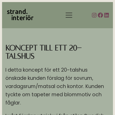
Hoppa
Instag
Face
Lin
till
innehåll
Koncept till ett 20-
TALSHUS
I detta koncept för ett 20-talshus
önskade kunden förslag för sovrum,
vardagsrum/matsal och kontor. Kunden
tyckte om tapeter med blommotiv och
fåglar.