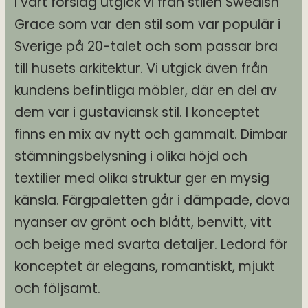
I vårt förslag utgick vi från stilen Swedish
Grace som var den stil som var populär i
Homestylingkonsultation
Sverige på 20-talet och som passar bra
till husets arkitektur. Vi utgick även från
Inredningskonsultation
kundens befintliga möbler, där en del av
dem var i gustaviansk stil. I konceptet
Lilla inredningshjälpen
finns en mix av nytt och gammalt. Dimbar
Komplett inredningshjälp
stämningsbelysning i olika höjd och
textilier med olika struktur ger en mysig
känsla. Färgpaletten går i dämpade, dova
Inredningskonsultation
nyanser av grönt och blått, benvitt, vitt
och beige med svarta detaljer. Ledord för
Komplett Inredningshjälp
konceptet är elegans, romantiskt, mjukt
och följsamt.