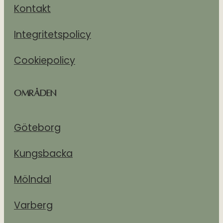
Kontakt
Integritetspolicy
Cookiepolicy
Områden
Göteborg
Kungsbacka
Mölndal
Varberg