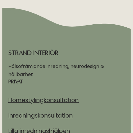
Strand Interiör
Hälsofrämjande inredning, neurodesign &
hållbarhet
Privat
Homestylingkonsultation
Inredningskonsultation
Lilla inredningshjälpen