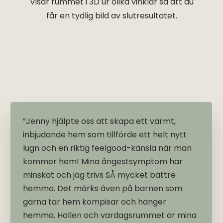
Visar rummet i 3D ur olika vinklar så att du
får en tydlig bild av slutresultatet.
”Jenny hjälpte oss att skapa ett varmt,
inbjudande hem som tillförde ett helt nytt
lugn och en riktig feelgood-känsla när man
kommer hem! Mina ångestsymptom har
minskat och jag trivs SÅ mycket bättre
hemma. Det märks även på barnen som
gärna tar hem kompisar och hänger
hemma. Hallen och vardagsrummet är mina