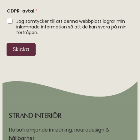
GDPR-avtal
*
Jag samtycker till att denna webbplats lagrar min
inlämnade information så att de kan svara på min
förfrågan.
Skicka
A
l
t
e
r
n
Strand Interiör
a
Hälsofrämjande inredning, neurodesign &
t
hållbarhet